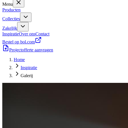
Menu
Producten
Collecties
Zakelijk
Inspiratie
Over ons
Contact
Bestel op bol.com
Projectofferte aanvragen
Home
Inspiratie
Galerij