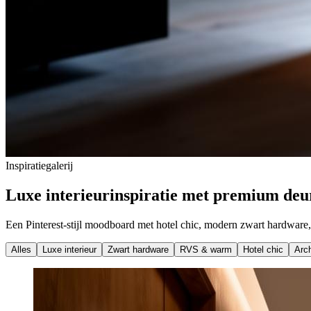
Inspiratie­galerij
Luxe
interieur
­inspiratie met premium deu
Een Pinterest-stijl moodboard met hotel chic, modern zwart hardware, r
Alles
Luxe interieur
Zwart hardware
RVS & warm
Hotel chic
Arch