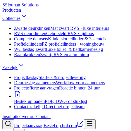
S
Slotman
Solutions
Producten
Collecties
Zwarte deurklinken
Mat zwart RVS · luxe interieurs
RVS deurklinken
Geborsteld RVS · tijdloos
Complete deursets
Klink, slot, cilinder & 3 sleutels
Profielcilinders
PZ profielcilinders · woningbouw
WC beslag zwart
Luxe toilet- & badkamerbeslag
Raamkrukken
Zwart, RVS en aluminium
Zakelijk
Projectbeslag
Staffels & projectlevering
Deurbeslag aannemers
Workflow voor aannemers
Projectofferte aanvragen
Reactie binnen 24 uur
Bestek uploaden
PDF, DWG of stuklijst
Contact zakelijk
Direct het projectteam
Inspiratie
Over ons
Contact
Projectaanvraag
Bestel op bol.com