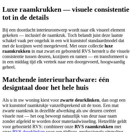
Luxe raamkrukken — visuele consistentie
tot in de details
Bij een doordacht interieurontwerp wordt naar elk visueel element
gekeken — inclusief de raamkruk. Toch belandt juist deze laatste
schakel vaak per ongeluk in een wit kunststof standaardmodel dat
met de kozijnen werd meegeleverd. Met onze collectie
luxe
raamkrukken
in mat zwart en geborsteld RVS herstelt u die visuele
consistentie tussen deuren, kozijnen en ramen — en transformeert u
in een middag tijd elk vertrek naar een doorgevoerd, hoogwaardig
geheel.
Matchende interieurhardware: één
designtaal door het hele huis
Als u in uw woning kiest voor
zwarte deurklinken
, dan oogt een
wit kunststof raamkrukje vanzelfsprekend uit de toon. Een mat
zwarte raamkruk in dezelfde afwerking als uw deuren creëert
visuele rust — het oog beweegt natuurlijk van deur naar raam
zonder afgeleid te worden door materiaalwisseling. Hetzelfde geldt
voor geborsteld RVS: combineer onze
RVS raamkrukken
met
onze
RVS deurklinken
voor een tijdloze, professionele uitstraling.