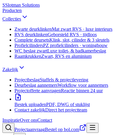
S
Slotman
Solutions
Producten
Collecties
Zwarte deurklinken
Mat zwart RVS · luxe interieurs
RVS deurklinken
Geborsteld RVS · tijdloos
Complete deursets
Klink, slot, cilinder & 3 sleutels
Profielcilinders
PZ profielcilinders · woningbouw
WC beslag zwart
Luxe toilet- & badkamerbeslag
Raamkrukken
Zwart, RVS en aluminium
Zakelijk
Projectbeslag
Staffels & projectlevering
Deurbeslag aannemers
Workflow voor aannemers
Projectofferte aanvragen
Reactie binnen 24 uur
Bestek uploaden
PDF, DWG of stuklijst
Contact zakelijk
Direct het projectteam
Inspiratie
Over ons
Contact
Projectaanvraag
Bestel op bol.com