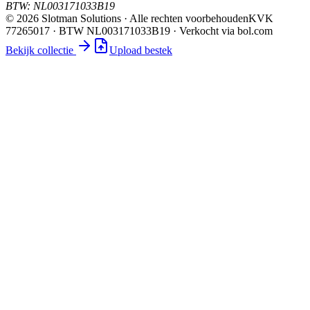
BTW:
NL003171033B19
©
2026
Slotman Solutions · Alle rechten voorbehouden
KVK
77265017 · BTW NL003171033B19 · Verkocht via bol.com
Bekijk collectie
Upload bestek