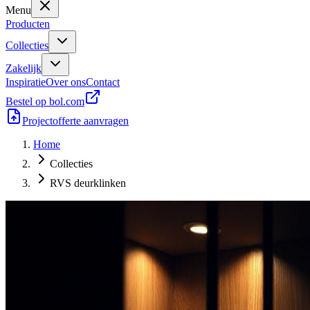
Menu
Producten
Collecties
Zakelijk
Inspiratie
Over ons
Contact
Bestel op bol.com
Projectofferte aanvragen
Home
Collecties
RVS deurklinken