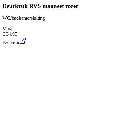
Deurkruk RVS magneet rozet
WC/badkamersluiting
Vanaf
€ 34,95
Bol.com