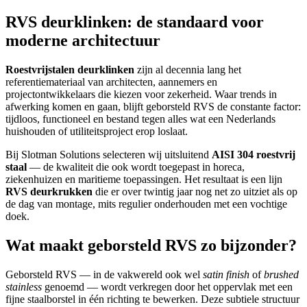
RVS deurklinken: de standaard voor
moderne architectuur
Roestvrijstalen deurklinken
zijn al decennia lang het
referentiemateriaal van architecten, aannemers en
projectontwikkelaars die kiezen voor zekerheid. Waar trends in
afwerking komen en gaan, blijft geborsteld RVS de constante factor:
tijdloos, functioneel en bestand tegen alles wat een Nederlands
huishouden of utiliteitsproject erop loslaat.
Bij Slotman Solutions selecteren wij uitsluitend
AISI 304 roestvrij
staal
— de kwaliteit die ook wordt toegepast in horeca,
ziekenhuizen en maritieme toepassingen. Het resultaat is een lijn
RVS deurkrukken
die er over twintig jaar nog net zo uitziet als op
de dag van montage, mits regulier onderhouden met een vochtige
doek.
Wat maakt geborsteld RVS zo bijzonder?
Geborsteld RVS — in de vakwereld ook wel
satin finish
of
brushed
stainless
genoemd — wordt verkregen door het oppervlak met een
fijne staalborstel in één richting te bewerken. Deze subtiele structuur