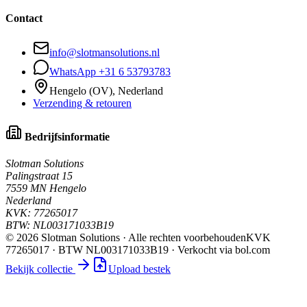
Contact
info@slotmansolutions.nl
WhatsApp +31 6 53793783
Hengelo (OV), Nederland
Verzending & retouren
Bedrijfsinformatie
Slotman Solutions
Palingstraat 15
7559 MN Hengelo
Nederland
KVK:
77265017
BTW:
NL003171033B19
©
2026
Slotman Solutions · Alle rechten voorbehouden
KVK
77265017 · BTW NL003171033B19 · Verkocht via bol.com
Bekijk collectie
Upload bestek