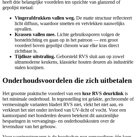
heeft drie belangrijke voordelen ten opzichte van glanzend of
gepolijst metaal:
Vingerafdrukken vallen weg.
De matte structuur reflecteert
licht diffuus, waardoor smetten en vetvlekken nauwelijks
opvallen.
Krassen vallen mee.
Lichte gebruikssporen volgen de
borstelrichting en gaan op in het patroon — een groot
voordeel boven gepolijst chroom waar elke kras direct
zichtbaar is.
Tijdloze uitstraling.
Geborsteld RVS sluit aan op zowel
ultramoderne keukens, klassieke houten deuren als industriële
stalen kozijnen.
Onderhoudsvoordelen die zich uitbetalen
Het grootste praktische voordeel van een
luxe RVS deurklink
is
het minimale onderhoud. In tegenstelling tot gelakte, gechroomde of
vermessingde varianten bladert RVS niet, vlekt het niet aan, en
verkleurt het niet onder invloed van UV-licht of vocht. Voor een
kantoorpand met honderden deuren betekent dit aanzienlijke
besparingen in vervangings- en onderhoudskosten over de
levensduur van het gebouw.
Voor woningeigenaren is de boodschap nog eenvoudiger: één keer