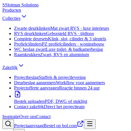
S
Slotman
Solutions
Producten
Collecties
Zwarte deurklinken
Mat zwart RVS · luxe interieurs
RVS deurklinken
Geborsteld RVS · tijdloos
Complete deursets
Klink, slot, cilinder & 3 sleutels
Profielcilinders
PZ profielcilinders · woningbouw
WC beslag zwart
Luxe toilet- & badkamerbeslag
Raamkrukken
Zwart, RVS en aluminium
Zakelijk
Projectbeslag
Staffels & projectlevering
Deurbeslag aannemers
Workflow voor aannemers
Projectofferte aanvragen
Reactie binnen 24 uur
Bestek uploaden
PDF, DWG of stuklijst
Contact zakelijk
Direct het projectteam
Inspiratie
Over ons
Contact
Projectaanvraag
Bestel op bol.com