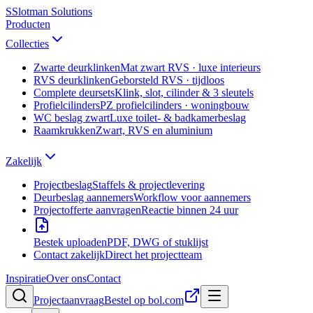
S
Slotman
Solutions
Producten
Collecties
Zwarte deurklinken
Mat zwart RVS · luxe interieurs
RVS deurklinken
Geborsteld RVS · tijdloos
Complete deursets
Klink, slot, cilinder & 3 sleutels
Profielcilinders
PZ profielcilinders · woningbouw
WC beslag zwart
Luxe toilet- & badkamerbeslag
Raamkrukken
Zwart, RVS en aluminium
Zakelijk
Projectbeslag
Staffels & projectlevering
Deurbeslag aannemers
Workflow voor aannemers
Projectofferte aanvragen
Reactie binnen 24 uur
Bestek uploaden
PDF, DWG of stuklijst
Contact zakelijk
Direct het projectteam
Inspiratie
Over ons
Contact
Projectaanvraag
Bestel op bol.com