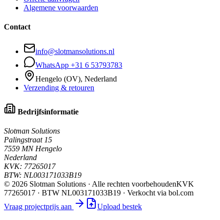
Algemene voorwaarden
Contact
info@slotmansolutions.nl
WhatsApp +31 6 53793783
Hengelo (OV), Nederland
Verzending & retouren
Bedrijfsinformatie
Slotman Solutions
Palingstraat 15
7559 MN Hengelo
Nederland
KVK:
77265017
BTW:
NL003171033B19
©
2026
Slotman Solutions · Alle rechten voorbehouden
KVK
77265017 · BTW NL003171033B19 · Verkocht via bol.com
Vraag projectprijs aan
Upload bestek