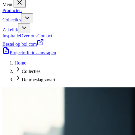
Menu
Producten
Collecties
Zakelijk
Inspiratie
Over ons
Contact
Bestel op bol.com
Projectofferte aanvragen
Home
Collecties
Deurbeslag zwart