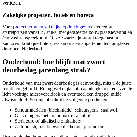
verliezen.
Zakelijke projecten, hotels en horeca
Voor
projectbouw en zakelijke opdrachtgevers
leveren wij
staffelprijzen vanaf 25 stuks, met gefaseerde bouwplaatslevering en
één vast aanspreekpunt. Onze zwarte lijn wordt toegepast in
kantoren, boutique-hotels, restaurants en appartementencomplexen
door heel Nederland.
Onderhoud: hoe blijft mat zwart
deurbeslag jarenlang strak?
Onderhoud van mat zwart deurbeslag is eenvoudig, mits u de juiste
middelen gebruikt. Reinig wekelijks tot maandelijks met een zachte,
licht vochtige microvezeldoek en eventueel een druppel milde
afwasmiddel. Vermijd absoluut de volgende producten:
Schuurmiddelen (bleekmiddel, scheurspons, staalwol)
Glasreinigers met ammoniak of alcohol
Sterk zure of alkalische ontkalkers
Autopolish, meubelwas of siliconenproducten
Deze middelen kunnen de coating aantasten, glansplekken