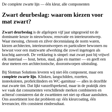
De complete zwarte lijn — één kleur, alle componenten
Zwart deurbeslag: waarom kiezen voor
mat zwart?
Zwart deurbeslag
is de afgelopen vijf jaar uitgegroeid tot de
dominante keuze in nieuwbouw, renovatie en interieurontwerp.
Waar messing, chroom en zilver decennialang de norm waren,
kiezen architecten, interieurontwerpers en particuliere bewoners nu
bewust voor een matzwarte afwerking die zowel ingetogen als
krachtig aanvoelt. De verklaring is simpel: mat zwart past bij vrijwel
elk materiaal — hout, beton, staal, glas en marmer — en geeft een
deur meteen een architectonische, doorontworpen uitstraling.
Bij Slotman Solutions leveren wij niet één component, maar een
complete zwarte lijn
. Klinken, langschilden, rozetten,
insteeksloten, profielcilinders en WC-garnituur — alles in dezelfde
mat zwarte tint. Dat lijkt vanzelfsprekend, maar in de praktijk zien
we vaak dat consumenten verschillende merken combineren en
achteraf constateren dat de zwarttinten net niet op elkaar aansluiten.
Ons assortiment lost dat probleem op: één kleurcoating, één
leverancier, één consistent eindresultaat.