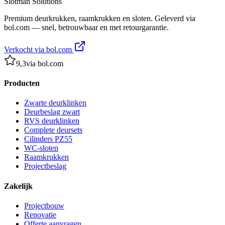
Slotman
Solutions
Premium deurkrukken, raamkrukken en sloten. Geleverd via
bol.com — snel, betrouwbaar en met retourgarantie.
Verkocht via bol.com
9,3
via bol.com
Producten
Zwarte deurklinken
Deurbeslag zwart
RVS deurklinken
Complete deursets
Cilinders PZ55
WC-sloten
Raamkrukken
Projectbeslag
Zakelijk
Projectbouw
Renovatie
Offerte aanvragen