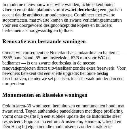
In moderne nieuwbouw met witte wanden, lichte eikenhouten
vloeren en strakke plafonds vormt
zwart deurbeslag
een grafisch
accent dat de architectuur onderstreept. Combineer met zwarte
stopcontacten, mat zwarte kranen en zwarte verlichtingsarmaturen
voor een doorgevoerd designconcept dat kopers en huurders
herkennen als hoogwaardig en tijdloos.
Renovatie van bestaande woningen
Omdat wij consequent de Nederlandse standaardmaten hanteren —
PZ55 hartafstand, 55 mm insteekslot, 63/8 mm voor WC en
badkamer — is ons zwarte deurbeslag in de meeste
renovatieprojecten direct uitwisselbaar zonder extra freeswerk. Voor
bewoners betekent dat een snelle upgrade: het oude beslag
losschroeven, de nieuwe set plaatsen, klaar in vaak minder dan een
uur per deur.
Monumenten en klassieke woningen
Ook in jaren-30 woningen, herenhuizen en monumenten houdt mat
zwart stand. Tegen authentieke paneeldeuren met diepe profilering
vormt onze zwarte lijn een subtiele update die de historische sfeer
respecteert. Populair in centrum-Amsterdam, Haarlem, Utrecht en
Den Haag bij eigenaren die moderniseren zonder karakter te