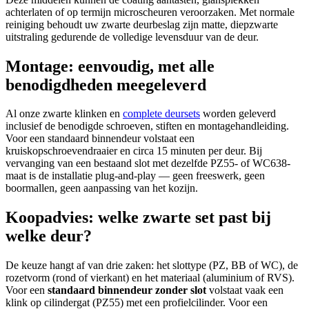
achterlaten of op termijn microscheuren veroorzaken. Met normale
reiniging behoudt uw zwarte deurbeslag zijn matte, diepzwarte
uitstraling gedurende de volledige levensduur van de deur.
Montage: eenvoudig, met alle
benodigdheden meegeleverd
Al onze zwarte klinken en
complete deursets
worden geleverd
inclusief de benodigde schroeven, stiften en montagehandleiding.
Voor een standaard binnendeur volstaat een
kruiskopschroevendraaier en circa 15 minuten per deur. Bij
vervanging van een bestaand slot met dezelfde PZ55- of WC638-
maat is de installatie plug-and-play — geen freeswerk, geen
boormallen, geen aanpassing van het kozijn.
Koopadvies: welke zwarte set past bij
welke deur?
De keuze hangt af van drie zaken: het slottype (PZ, BB of WC), de
rozetvorm (rond of vierkant) en het materiaal (aluminium of RVS).
Voor een
standaard binnendeur zonder slot
volstaat vaak een
klink op cilindergat (PZ55) met een profielcilinder. Voor een