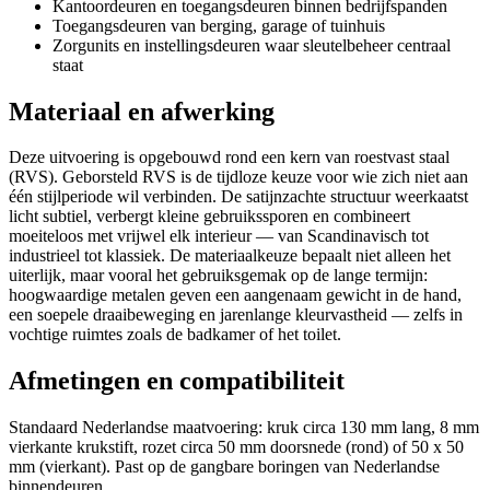
Kantoordeuren en toegangsdeuren binnen bedrijfspanden
Toegangsdeuren van berging, garage of tuinhuis
Zorgunits en instellingsdeuren waar sleutelbeheer centraal
staat
Materiaal en afwerking
Deze uitvoering is opgebouwd rond een kern van roestvast staal
(RVS). Geborsteld RVS is de tijdloze keuze voor wie zich niet aan
één stijlperiode wil verbinden. De satijnzachte structuur weerkaatst
licht subtiel, verbergt kleine gebruikssporen en combineert
moeiteloos met vrijwel elk interieur — van Scandinavisch tot
industrieel tot klassiek. De materiaalkeuze bepaalt niet alleen het
uiterlijk, maar vooral het gebruiksgemak op de lange termijn:
hoogwaardige metalen geven een aangenaam gewicht in de hand,
een soepele draaibeweging en jarenlange kleurvastheid — zelfs in
vochtige ruimtes zoals de badkamer of het toilet.
Afmetingen en compatibiliteit
Standaard Nederlandse maatvoering: kruk circa 130 mm lang, 8 mm
vierkante krukstift, rozet circa 50 mm doorsnede (rond) of 50 x 50
mm (vierkant). Past op de gangbare boringen van Nederlandse
binnendeuren.