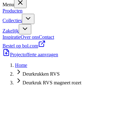
Menu
Producten
Collecties
Zakelijk
Inspiratie
Over ons
Contact
Bestel op bol.com
Projectofferte aanvragen
Home
Deurkrukken RVS
Deurkruk RVS magneet rozet