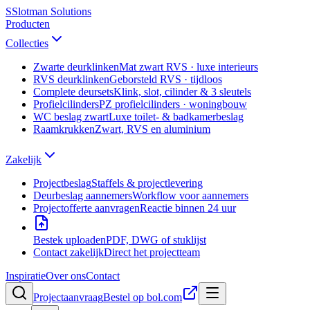
S
Slotman
Solutions
Producten
Collecties
Zwarte deurklinken
Mat zwart RVS · luxe interieurs
RVS deurklinken
Geborsteld RVS · tijdloos
Complete deursets
Klink, slot, cilinder & 3 sleutels
Profielcilinders
PZ profielcilinders · woningbouw
WC beslag zwart
Luxe toilet- & badkamerbeslag
Raamkrukken
Zwart, RVS en aluminium
Zakelijk
Projectbeslag
Staffels & projectlevering
Deurbeslag aannemers
Workflow voor aannemers
Projectofferte aanvragen
Reactie binnen 24 uur
Bestek uploaden
PDF, DWG of stuklijst
Contact zakelijk
Direct het projectteam
Inspiratie
Over ons
Contact
Projectaanvraag
Bestel op bol.com