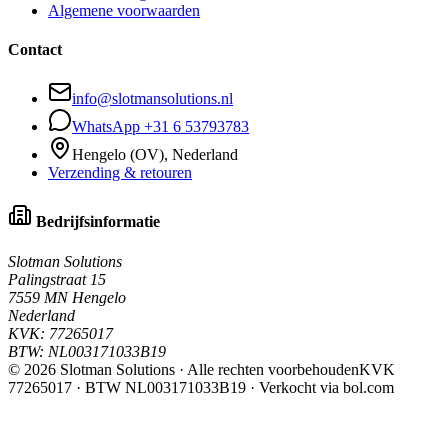
Algemene voorwaarden
Contact
info@slotmansolutions.nl
WhatsApp +31 6 53793783
Hengelo (OV), Nederland
Verzending & retouren
Bedrijfsinformatie
Slotman Solutions
Palingstraat 15
7559 MN Hengelo
Nederland
KVK:
77265017
BTW:
NL003171033B19
©
2026
Slotman Solutions · Alle rechten voorbehouden
KVK
77265017 · BTW NL003171033B19 · Verkocht via bol.com