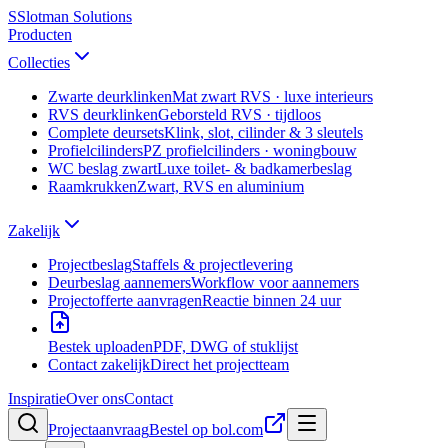
S
Slotman
Solutions
Producten
Collecties
Zwarte deurklinken
Mat zwart RVS · luxe interieurs
RVS deurklinken
Geborsteld RVS · tijdloos
Complete deursets
Klink, slot, cilinder & 3 sleutels
Profielcilinders
PZ profielcilinders · woningbouw
WC beslag zwart
Luxe toilet- & badkamerbeslag
Raamkrukken
Zwart, RVS en aluminium
Zakelijk
Projectbeslag
Staffels & projectlevering
Deurbeslag aannemers
Workflow voor aannemers
Projectofferte aanvragen
Reactie binnen 24 uur
Bestek uploaden
PDF, DWG of stuklijst
Contact zakelijk
Direct het projectteam
Inspiratie
Over ons
Contact
Projectaanvraag
Bestel op bol.com