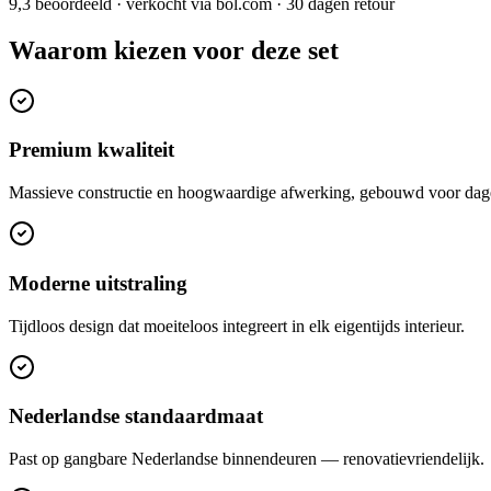
9,3 beoordeeld · verkocht via bol.com · 30 dagen retour
Waarom kiezen voor deze set
Premium kwaliteit
Massieve constructie en hoogwaardige afwerking, gebouwd voor dage
Moderne uitstraling
Tijdloos design dat moeiteloos integreert in elk eigentijds interieur.
Nederlandse standaardmaat
Past op gangbare Nederlandse binnendeuren — renovatievriendelijk.