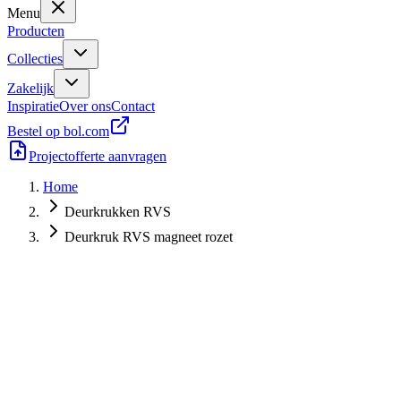
Menu
Producten
Collecties
Zakelijk
Inspiratie
Over ons
Contact
Bestel op bol.com
Projectofferte aanvragen
Home
Deurkrukken RVS
Deurkruk RVS magneet rozet