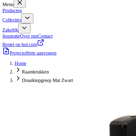
Menu
Producten
Collecties
Zakelijk
Inspiratie
Over ons
Contact
Bestel op bol.com
Projectofferte aanvragen
Home
Raamkrukken
Draaikiepgreep Mat Zwart