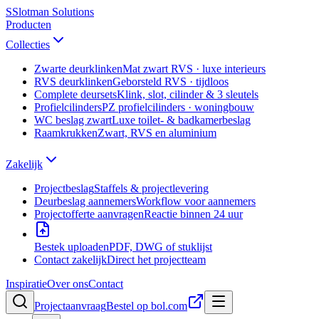
S
Slotman
Solutions
Producten
Collecties
Zwarte deurklinken
Mat zwart RVS · luxe interieurs
RVS deurklinken
Geborsteld RVS · tijdloos
Complete deursets
Klink, slot, cilinder & 3 sleutels
Profielcilinders
PZ profielcilinders · woningbouw
WC beslag zwart
Luxe toilet- & badkamerbeslag
Raamkrukken
Zwart, RVS en aluminium
Zakelijk
Projectbeslag
Staffels & projectlevering
Deurbeslag aannemers
Workflow voor aannemers
Projectofferte aanvragen
Reactie binnen 24 uur
Bestek uploaden
PDF, DWG of stuklijst
Contact zakelijk
Direct het projectteam
Inspiratie
Over ons
Contact
Projectaanvraag
Bestel op bol.com