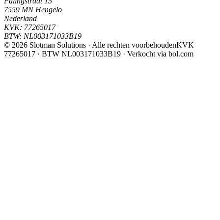
Palingstraat 15
7559 MN Hengelo
Nederland
KVK:
77265017
BTW:
NL003171033B19
©
2026
Slotman Solutions · Alle rechten voorbehouden
KVK
77265017 · BTW NL003171033B19 · Verkocht via bol.com