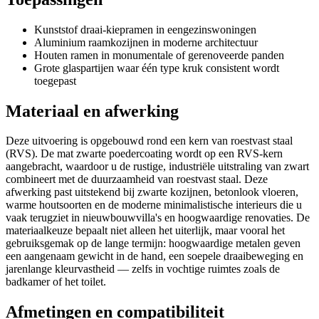
Kunststof draai-kiepramen in eengezinswoningen
Aluminium raamkozijnen in moderne architectuur
Houten ramen in monumentale of gerenoveerde panden
Grote glaspartijen waar één type kruk consistent wordt
toegepast
Materiaal en afwerking
Deze uitvoering is opgebouwd rond een kern van roestvast staal
(RVS). De mat zwarte poedercoating wordt op een RVS-kern
aangebracht, waardoor u de rustige, industriële uitstraling van zwart
combineert met de duurzaamheid van roestvast staal. Deze
afwerking past uitstekend bij zwarte kozijnen, betonlook vloeren,
warme houtsoorten en de moderne minimalistische interieurs die u
vaak terugziet in nieuwbouwvilla's en hoogwaardige renovaties. De
materiaalkeuze bepaalt niet alleen het uiterlijk, maar vooral het
gebruiksgemak op de lange termijn: hoogwaardige metalen geven
een aangenaam gewicht in de hand, een soepele draaibeweging en
jarenlange kleurvastheid — zelfs in vochtige ruimtes zoals de
badkamer of het toilet.
Afmetingen en compatibiliteit