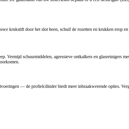
euwe krukstift door het slot heen, schuif de rozetten en krukken erop en
eep. Vermijd schuurmiddelen, agressieve ontkalkers en glasreinigers 
 voorkomen.
-uitvoeringen — de profielcilinder biedt meer inbraakwerende opties. Ver