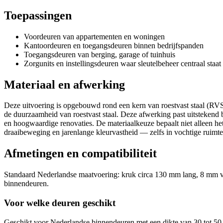
Toepassingen
Voordeuren van appartementen en woningen
Kantoordeuren en toegangsdeuren binnen bedrijfspanden
Toegangsdeuren van berging, garage of tuinhuis
Zorgunits en instellingsdeuren waar sleutelbeheer centraal staat
Materiaal en afwerking
Deze uitvoering is opgebouwd rond een kern van roestvast staal (RVS
de duurzaamheid van roestvast staal. Deze afwerking past uitstekend 
en hoogwaardige renovaties. De materiaalkeuze bepaalt niet alleen h
draaibeweging en jarenlange kleurvastheid — zelfs in vochtige ruimtes
Afmetingen en compatibiliteit
Standaard Nederlandse maatvoering: kruk circa 130 mm lang, 8 mm vi
binnendeuren.
Voor welke deuren geschikt
Geschikt voor Nederlandse binnendeuren met een dikte van 30 tot 50 mm