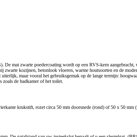
). De mat zwarte poedercoating wordt op een RVS-kern aangebracht, waa
bij zwarte kozijnen, betonlook vloeren, warme houtsoorten en de modern
et uiterlijk, maar vooral het gebruiksgemak op de lange termijn: hoog
 zoals de badkamer of het toilet.
erkante krukstift, rozet circa 50 mm doorsnede (rond) of 50 x 50 mm (
. De gatafstand van uw insteekslot bepaalt of u een sleutelgat- (BB) o