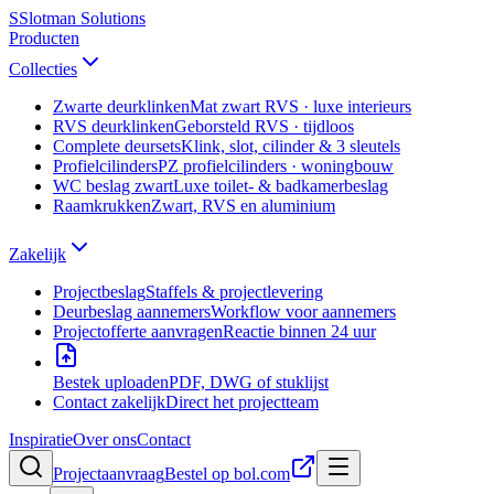
S
Slotman
Solutions
Producten
Collecties
Zwarte deurklinken
Mat zwart RVS · luxe interieurs
RVS deurklinken
Geborsteld RVS · tijdloos
Complete deursets
Klink, slot, cilinder & 3 sleutels
Profielcilinders
PZ profielcilinders · woningbouw
WC beslag zwart
Luxe toilet- & badkamerbeslag
Raamkrukken
Zwart, RVS en aluminium
Zakelijk
Projectbeslag
Staffels & projectlevering
Deurbeslag aannemers
Workflow voor aannemers
Projectofferte aanvragen
Reactie binnen 24 uur
Bestek uploaden
PDF, DWG of stuklijst
Contact zakelijk
Direct het projectteam
Inspiratie
Over ons
Contact
Projectaanvraag
Bestel op bol.com