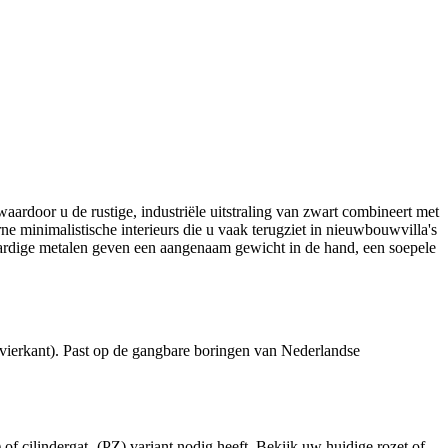
rdoor u de rustige, industriële uitstraling van zwart combineert met
e minimalistische interieurs die u vaak terugziet in nieuwbouwvilla's
waardige metalen geven een aangenaam gewicht in de hand, een soepele
vierkant). Past op de gangbare boringen van Nederlandse
f cilindergat- (PZ) variant nodig heeft. Bekijk uw huidige rozet of