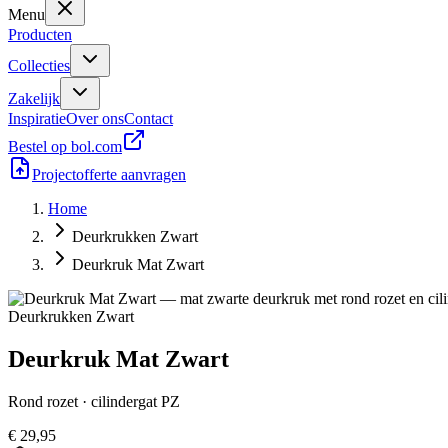
Menu
Producten
Collecties
Zakelijk
Inspiratie
Over ons
Contact
Bestel op bol.com
Projectofferte aanvragen
Home
Deurkrukken Zwart
Deurkruk Mat Zwart
Deurkrukken Zwart
Deurkruk Mat Zwart
Rond rozet · cilindergat PZ
€ 29,95