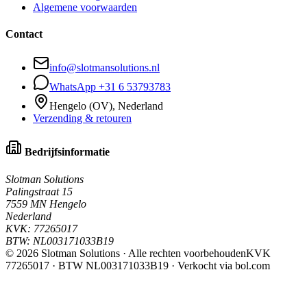
Algemene voorwaarden
Contact
info@slotmansolutions.nl
WhatsApp +31 6 53793783
Hengelo (OV), Nederland
Verzending & retouren
Bedrijfsinformatie
Slotman Solutions
Palingstraat 15
7559 MN Hengelo
Nederland
KVK:
77265017
BTW:
NL003171033B19
©
2026
Slotman Solutions · Alle rechten voorbehouden
KVK
77265017 · BTW NL003171033B19 · Verkocht via bol.com