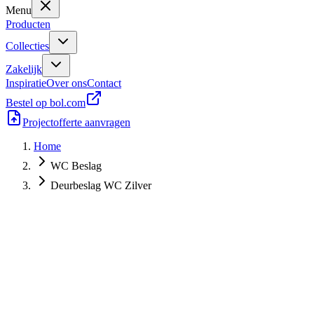
Menu
Producten
Collecties
Zakelijk
Inspiratie
Over ons
Contact
Bestel op bol.com
Projectofferte aanvragen
Home
WC Beslag
Deurbeslag WC Zilver