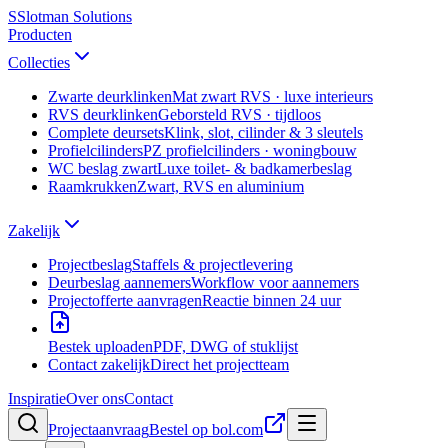
S
Slotman
Solutions
Producten
Collecties
Zwarte deurklinken
Mat zwart RVS · luxe interieurs
RVS deurklinken
Geborsteld RVS · tijdloos
Complete deursets
Klink, slot, cilinder & 3 sleutels
Profielcilinders
PZ profielcilinders · woningbouw
WC beslag zwart
Luxe toilet- & badkamerbeslag
Raamkrukken
Zwart, RVS en aluminium
Zakelijk
Projectbeslag
Staffels & projectlevering
Deurbeslag aannemers
Workflow voor aannemers
Projectofferte aanvragen
Reactie binnen 24 uur
Bestek uploaden
PDF, DWG of stuklijst
Contact zakelijk
Direct het projectteam
Inspiratie
Over ons
Contact
Projectaanvraag
Bestel op bol.com