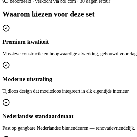
9,3 beoordeeld · verkocht via bol.com · 30 dagen retour
Waarom kiezen voor deze set
Premium kwaliteit
Massieve constructie en hoogwaardige afwerking, gebouwd voor dage
Moderne uitstraling
Tijdloos design dat moeiteloos integreert in elk eigentijds interieur.
Nederlandse standaardmaat
Past op gangbare Nederlandse binnendeuren — renovatievriendelijk.