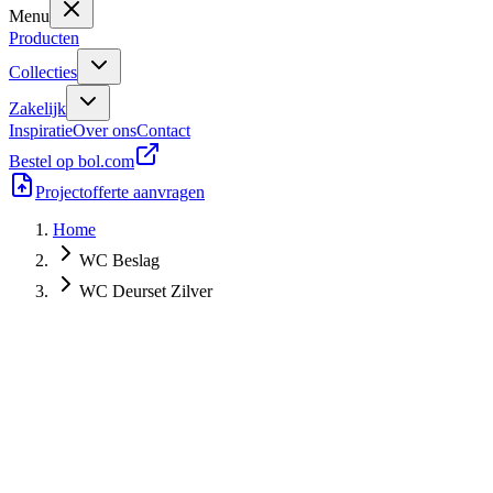
Menu
Producten
Collecties
Zakelijk
Inspiratie
Over ons
Contact
Bestel op bol.com
Projectofferte aanvragen
Home
WC Beslag
WC Deurset Zilver