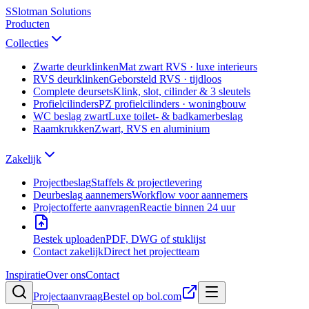
S
Slotman
Solutions
Producten
Collecties
Zwarte deurklinken
Mat zwart RVS · luxe interieurs
RVS deurklinken
Geborsteld RVS · tijdloos
Complete deursets
Klink, slot, cilinder & 3 sleutels
Profielcilinders
PZ profielcilinders · woningbouw
WC beslag zwart
Luxe toilet- & badkamerbeslag
Raamkrukken
Zwart, RVS en aluminium
Zakelijk
Projectbeslag
Staffels & projectlevering
Deurbeslag aannemers
Workflow voor aannemers
Projectofferte aanvragen
Reactie binnen 24 uur
Bestek uploaden
PDF, DWG of stuklijst
Contact zakelijk
Direct het projectteam
Inspiratie
Over ons
Contact
Projectaanvraag
Bestel op bol.com