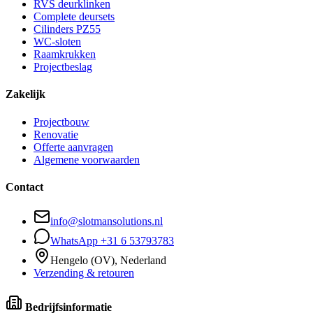
RVS deurklinken
Complete deursets
Cilinders PZ55
WC-sloten
Raamkrukken
Projectbeslag
Zakelijk
Projectbouw
Renovatie
Offerte aanvragen
Algemene voorwaarden
Contact
info@slotmansolutions.nl
WhatsApp +31 6 53793783
Hengelo (OV), Nederland
Verzending & retouren
Bedrijfsinformatie