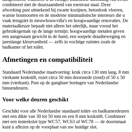
combineert met de duurzaamheid van roestvast staal. Deze
afwerking past uitstekend bij zwarte kozijnen, betonlook vloeren,
warme houtsoorten en de moderne minimalistische interieurs die u
vaak terugziet in nieuwbouwvilla's en hoogwaardige renovaties. De
materiaalkeuze bepaalt niet alleen het uiterlijk, maar vooral het
gebruiksgemak op de lange termijn: hoogwaardige metalen geven
een aangenaam gewicht in de hand, een soepele draaibeweging en
jarenlange kleurvastheid — zelfs in vochtige ruimtes zoals de
badkamer of het toilet.
Afmetingen en compatibiliteit
Standaard Nederlandse maatvoering: kruk circa 130 mm lang, 8 mm
vierkante krukstift, rozet circa 50 mm doorsnede (rond) of 50 x 50
mm (vierkant). Past op de gangbare boringen van Nederlandse
binnendeuren.
Voor welke deuren geschikt
Geschikt voor alle Nederlandse standaard toilet- en badkamerdeuren
met een dikte van 30 tot 50 mm en een 8 mm krukstift. Combineer
met een insteekslot type WC57, WC63 of WC78 — de doornmaat
kunt u aflezen op de voorplaat van uw huidige slot.