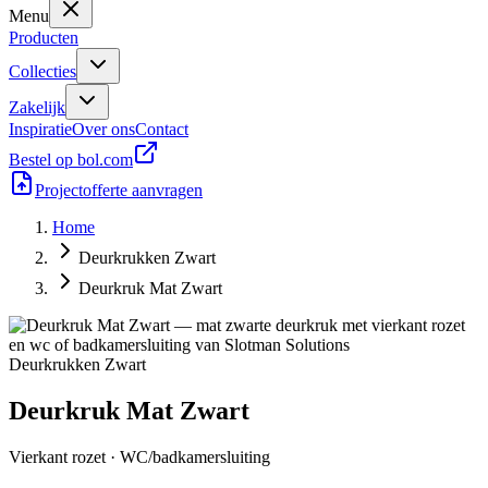
Menu
Producten
Collecties
Zakelijk
Inspiratie
Over ons
Contact
Bestel op bol.com
Projectofferte aanvragen
Home
Deurkrukken Zwart
Deurkruk Mat Zwart
Deurkrukken Zwart
Deurkruk Mat Zwart
Vierkant rozet · WC/badkamersluiting