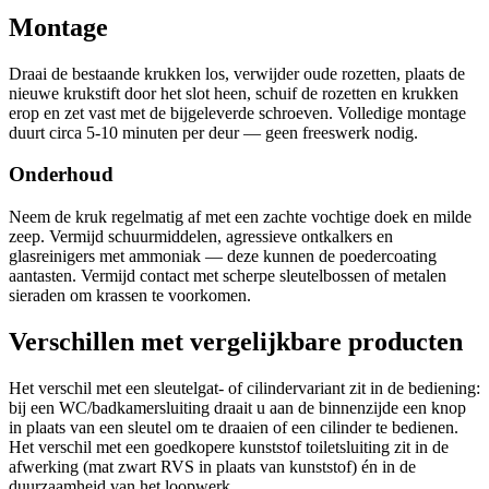
Montage
Draai de bestaande krukken los, verwijder oude rozetten, plaats de
nieuwe krukstift door het slot heen, schuif de rozetten en krukken
erop en zet vast met de bijgeleverde schroeven. Volledige montage
duurt circa 5-10 minuten per deur — geen freeswerk nodig.
Onderhoud
Neem de kruk regelmatig af met een zachte vochtige doek en milde
zeep. Vermijd schuurmiddelen, agressieve ontkalkers en
glasreinigers met ammoniak — deze kunnen de poedercoating
aantasten. Vermijd contact met scherpe sleutelbossen of metalen
sieraden om krassen te voorkomen.
Verschillen met vergelijkbare producten
Het verschil met een sleutelgat- of cilindervariant zit in de bediening:
bij een WC/badkamersluiting draait u aan de binnenzijde een knop
in plaats van een sleutel om te draaien of een cilinder te bedienen.
Het verschil met een goedkopere kunststof toiletsluiting zit in de
afwerking (mat zwart RVS in plaats van kunststof) én in de
duurzaamheid van het loopwerk.