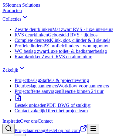
S
Slotman
Solutions
Producten
Collecties
Zwarte deurklinken
Mat zwart RVS · luxe interieurs
RVS deurklinken
Geborsteld RVS · tijdloos
Complete deursets
Klink, slot, cilinder & 3 sleutels
Profielcilinders
PZ profielcilinders · woningbouw
WC beslag zwart
Luxe toilet- & badkamerbeslag
Raamkrukken
Zwart, RVS en aluminium
Zakelijk
Projectbeslag
Staffels & projectlevering
Deurbeslag aannemers
Workflow voor aannemers
Projectofferte aanvragen
Reactie binnen 24 uur
Bestek uploaden
PDF, DWG of stuklijst
Contact zakelijk
Direct het projectteam
Inspiratie
Over ons
Contact
Projectaanvraag
Bestel op bol.com