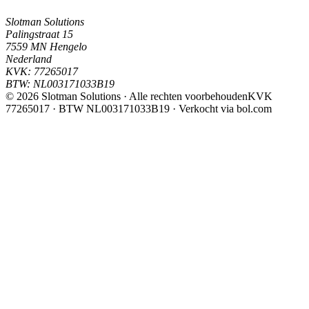
Slotman Solutions
Palingstraat 15
7559 MN Hengelo
Nederland
KVK:
77265017
BTW:
NL003171033B19
©
2026
Slotman Solutions · Alle rechten voorbehouden
KVK
77265017 · BTW NL003171033B19 · Verkocht via bol.com