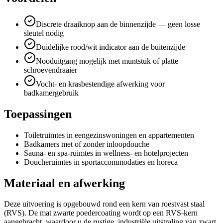
Discrete draaiknop aan de binnenzijde — geen losse
sleutel nodig
Duidelijke rood/wit indicator aan de buitenzijde
Nooduitgang mogelijk met muntstuk of platte
schroevendraaier
Vocht- en krasbestendige afwerking voor
badkamergebruik
Toepassingen
Toiletruimtes in eengezinswoningen en appartementen
Badkamers met of zonder inloopdouche
Sauna- en spa-ruimtes in wellness- en hotelprojecten
Doucheruimtes in sportaccommodaties en horeca
Materiaal en afwerking
Deze uitvoering is opgebouwd rond een kern van roestvast staal
(RVS). De mat zwarte poedercoating wordt op een RVS-kern
aangebracht, waardoor u de rustige, industriële uitstraling van zwart